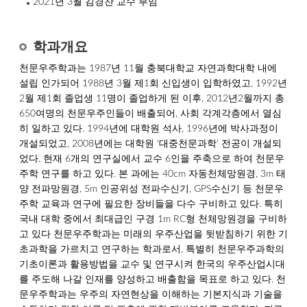
2021년 3월 김경찬 교수 부임
학과개요
천문우주학과는 1987년 11월 충북대학교 자연과학대학 내에
설립 인가되어 1988년 3월 제1회 신입생이 입학하였고, 1992년
2월 제1회 졸업생 11명이 졸업하게 된 이후, 2012년2월까지 총
650여명의 천문우주인들이 배출되어, 사회 각계각층에서 열심
히 일하고 있다. 1994년에 대학원 석사, 1996년에 박사과정이
개설되었고, 2008년에는 대학원 ‘대중천문과학’ 전공이 개설되
었다. 현재 6개의 연구실에서 교수 6인을 주축으로 하여 천문우
주학 연구를 하고 있다. 본 과에는 40cm 자동천체망원경, 3m 태
양 전파망원경, 5m 인공위성 전파수신기, GPS수신기 등 천문우
주학 교육과 연구에 필요한 장비들을 다수 구비하고 있다. 특히
국내 대학 중에서 최대급인 구경 1m RC형 천체망원경을 구비하
고 있다 천문우주학과는 미래의 우주산업을 뒷받침하기 위한 기
초과학을 가르치고 연구하는 학과로서, 특별히 천문우주과학의
기초이론과 활용방법을 교수 및 연구시켜 한국의 우주산업시대
를 주도해 나갈 인재를 양성하고 배출함을 목표로 하고 있다. 천
문우주학과는 우주의 자연현상을 이해하는 기본지식과 기술을