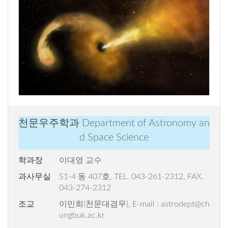
천문우주학과
Department of Astronomy an
d Space Science
학과장
이대영 교수
과사무실
S1-4 동 407호, TEL. 043-261-2312, FAX.
043-274-2312
조교
이민희(천문대겸무), E-mail : astrodept@ch
ungbuk.ac.kr