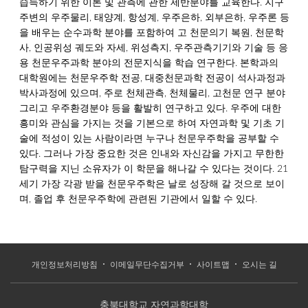
습득하기 위한 이론 및 관측에 관한 제반분야를 교육한다. 지구
주변의 우주물리, 태양계, 항성계, 우주은하, 외부은하, 우주론 등
을 배우는 순수과학 분야를 포함하여 고 천문의기 복원, 천문학
사, 인공위성 궤도와 자세, 위성측지, 우주관측기기와 기술 등 응
용 천문우주과학 분야의 전문지식을 학습 연구한다. 본학과의
대학원에는 천문우주학 전공, 대중천문과학 전공이 석사과정과
박사과정에 있으며, 주로 천체관측, 천체물리, 고천문 연구 분야
그리고 우주환경분야 등을 활발히 연구하고 있다. 우주에 대한
흥미와 관심을 가지는 것을 기본으로 하여 자연과학 및 기초 기
술에 적성이 있는 사람이라면 누구나 천문우주학을 공부할 수
있다. 그러나 가장 중요한 것은 인내와 자신감을 가지고 무한한
탐구력을 지닌 소유자가 이 학문을 해나갈 수 있다는 것이다. 21
세기 가장 각광 받을 천문우주학은 날로 성장해 갈 것으로 보이
며, 졸업 후 천문우주학에 관련된 기관에서 일할 수 있다.
개인정보처리방침
이메일무단수집거부
사이트맵
오시는 길
충북대학교 자연과학대학