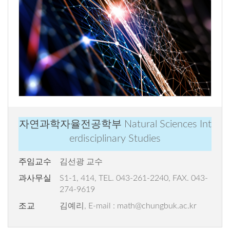
자연과학자율전공학부
Natural Sciences Int
erdisciplinary Studies
주임교수
김선광 교수
과사무실
S1-1, 414, TEL. 043-261-2240, FAX. 043-
274-9619
조교
김예리, E-mail : math@chungbuk.ac.kr