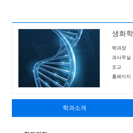
생화
학과장
과사무실
조교
홈페이지
학과소개