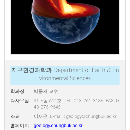
지구환경과학과
Department of Earth & En
vironmental Sciences
학과장
박문재 교수
과사무실
S1-6동 614호, TEL. 043-261-3136, FAX. 0
43-276-9645
조교
이재은, E-mail : geology@chungbuk.ac.kr
geology.chungbuk.ac.kr
홈페이지